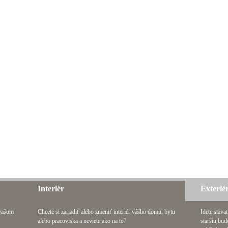
Interiér
Exterié
 vašom
Chcete si zariadiť alebo zmeniť interiér vášho domu, bytu
Idete stava
alebo pracoviska a neviete ako na to?
staršiu bud