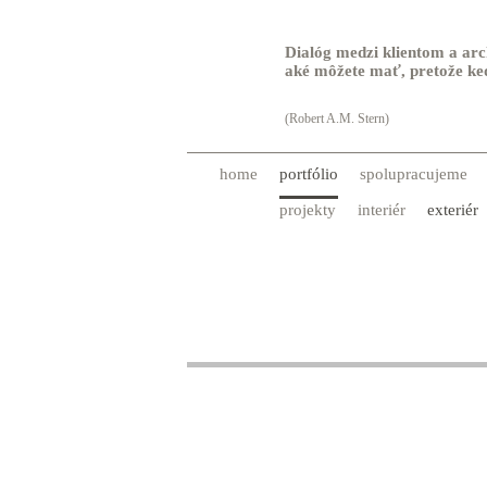
Dialóg medzi klientom a arch
aké môžete mať, pretože keď
(Robert A.M. Stern)
home
portfólio
spolupracujeme
projekty
interiér
exteriér