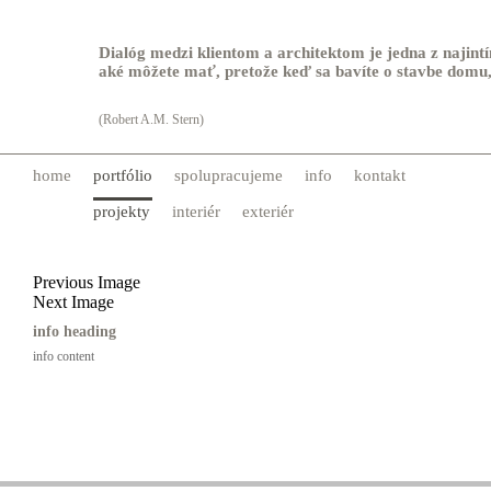
Dialóg medzi klientom a architektom je jedna z najint
aké môžete mať, pretože keď sa bavíte o stavbe domu, 
(Robert A.M. Stern)
home
portfólio
spolupracujeme
info
kontakt
projekty
interiér
exteriér
Previous Image
Next Image
info heading
info content