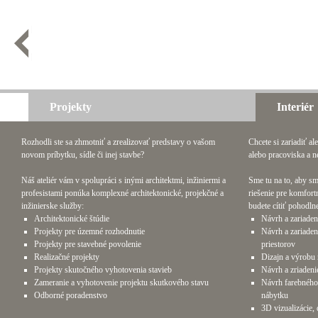
Projekty
Interiér
Rozhodli ste sa zhmotniť a zrealizovať predstavy o vašom
Chcete si zariadiť a
novom príbytku, sídle či inej stavbe?
alebo pracoviska a n
Náš ateliér vám v spolupráci s inými architektmi, inžiniermi a
Sme tu na to, aby sm
profesistami ponúka komplexné architektonické, projekčné a
riešenie pre komfort
inžinierske služby:
budete cítiť pohodln
Architektonické štúdie
Návrh a zariaden
Projekty pre územné rozhodnutie
Návrh a zariaden
Projekty pre stavebné povolenie
priestorov
Realizačné projekty
Dizajn a výrobu 
Projekty skutočného vyhotovenia stavieb
Návrh a zriadeni
Zameranie a vyhotovenie projektu skutkového stavu
Návrh farebného 
Odborné poradenstvo
nábytku
3D vizualizácie,